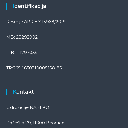
Identifikacija
Rešenje APR БУ 15968/2019
MB: 28292902
PIB: 111797039
TR:265-1630310008158-85
Kontakt
Udruženje NAREKO
Požeška 79, 11000 Beograd