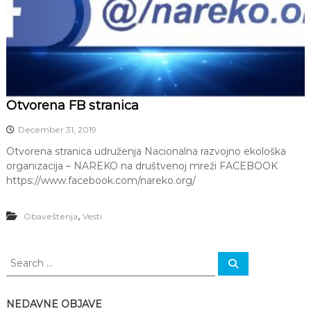
Z
a
š
t
i
t
a
ž
Otvorena FB stranica
i
v
December 31, 2019
o
t
Otvorena stranica udruženja Nacionalna razvojno ekološka
n
organizacija – NAREKO na društvenoj mreži FACEBOOK
e
https://www.facebook.com/nareko.org/
s
r
e
,
Obaveštenja
Vesti
d
i
n
S
e
S
e
e
,
a
E
a
r
k
c
r
NEDAVNE OBJAVE
h
o