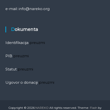
e-mail: info@nareko.org
Dokumenta
Identifikacija
preuzmi
PIB
preuzmi
Statut
preuzmi
Ugovor o donaciji
preuzmi
Copyright © 2026
NAREKO
All rights reserved. Theme:
Flash
by