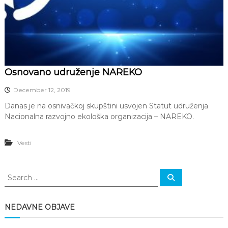
Osnovano udruženje NAREKO
December 12, 2019
Danas je na osnivačkoj skupštini usvojen Statut udruženja
Nacionalna razvojno ekološka organizacija – NAREKO.
Vesti
S
S
e
e
a
a
r
c
r
NEDAVNE OBJAVE
h
c
h