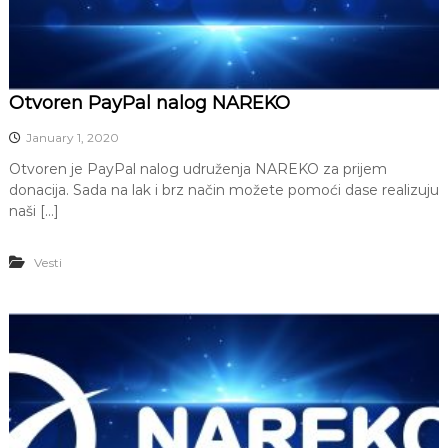
Z
a
š
t
i
Otvoren PayPal nalog NAREKO
t
a
January 1, 2020
ž
i
Otvoren je PayPal nalog udruženja NAREKO za prijem
v
donacija. Sada na lak i brz način možete pomoći dase realizuju
o
naši […]
t
n
e
Vesti
s
r
e
d
i
n
e
,
E
k
o