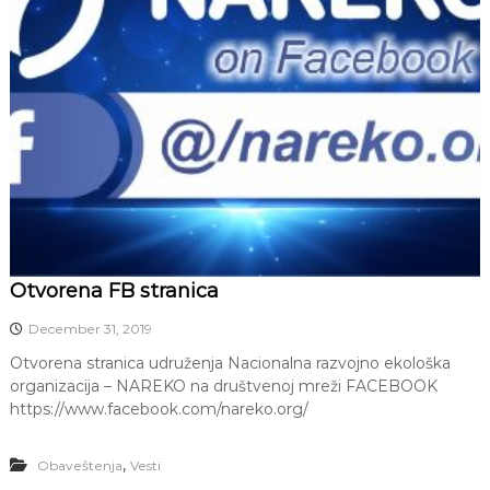
l
o
g
i
j
a
Otvorena FB stranica
December 31, 2019
Otvorena stranica udruženja Nacionalna razvojno ekološka
organizacija – NAREKO na društvenoj mreži FACEBOOK
https://www.facebook.com/nareko.org/
,
Obaveštenja
Vesti