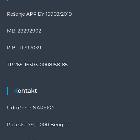
Rešenje APR БУ 15968/2019
MB: 28292902
PIB: 111797039
TR:265-1630310008158-85
Kontakt
Udruženje NAREKO
Požeška 79, 11000 Beograd