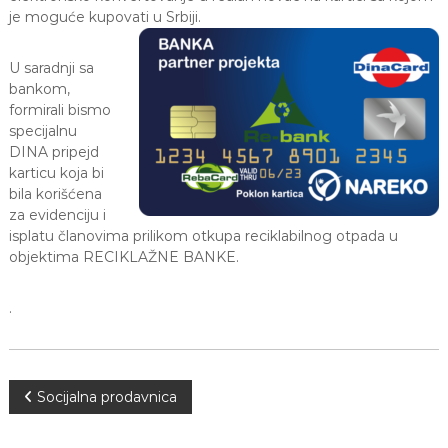
je moguće kupovati u Srbiji.
U saradnji sa
bankom,
formirali bismo
specijalnu
DINA pripejd
karticu koja bi
bila korišćena
za evidenciju i
isplatu članovima prilikom otkupa reciklabilnog otpada u
objektima RECIKLAŽNE BANKE.
.
P
Socijalna prodavnica
o