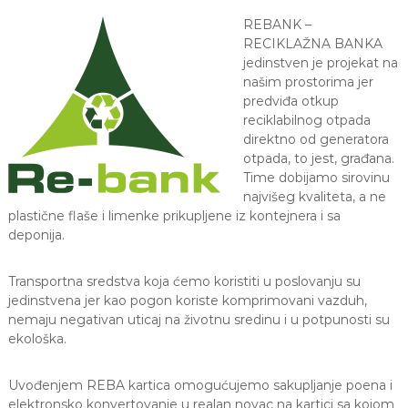
REBANK –
RECIKLAŽNA BANKA
jedinstven je projekat na
našim prostorima jer
predviđa otkup
reciklabilnog otpada
direktno od generatora
otpada, to jest, građana.
Time dobijamo sirovinu
najvišeg kvaliteta, a ne
plastične flaše i limenke prikupljene iz kontejnera i sa
deponija.
Transportna sredstva koja ćemo koristiti u poslovanju su
jedinstvena jer kao pogon koriste komprimovani vazduh,
nemaju negativan uticaj na životnu sredinu i u potpunosti su
ekološka.
Uvođenjem REBA kartica omogućujemo sakupljanje poena i
elektronsko konvertovanje u realan novac na kartici sa kojom