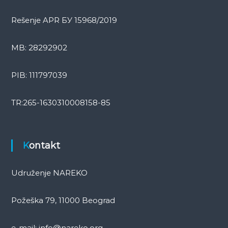
i
o
Rešenje APR БУ 15968/2019
n
MB: 28292902
PIB: 111797039
TR:265-1630310008158-85
Kontakt
Udruženje NAREKO
Požeška 79, 11000 Beograd
e-mail: info@nareko.org