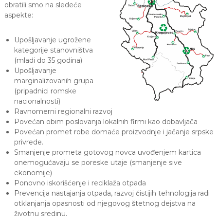
obratili smo na sledeće
l
aspekte:
o
g
i
Upošljavanje ugrožene
j
kategorije stanovništva
a
(mladi do 35 godina)
Upošljavanje
marginalizovanih grupa
(pripadnici romske
nacionalnosti)
Ravnomerni regionalni razvoj
Povećan obim poslovanja lokalnih firmi kao dobavljača
Povećan promet robe domaće proizvodnje i jačanje srpske
privrede.
Smanjenje prometa gotovog novca uvođenjem kartica
onemogućavaju se poreske utaje (smanjenje sive
ekonomije)
Ponovno iskorišćenje i reciklaža otpada
Prevencija nastajanja otpada, razvoj čistijih tehnologija radi
otklanjanja opasnosti od njegovog štetnog dejstva na
životnu sredinu.