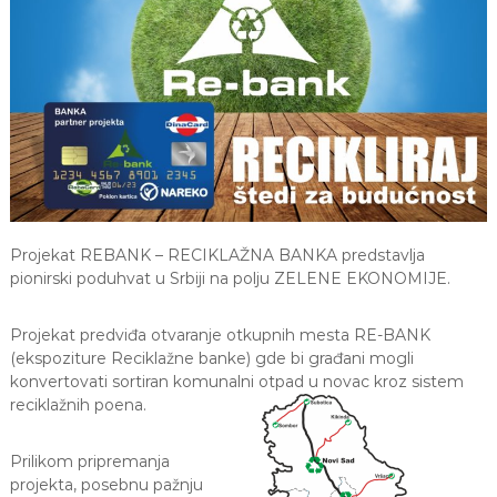
Z
a
š
t
i
t
a
ž
i
v
o
t
n
Projekat REBANK – RECIKLAŽNA BANKA predstavlja
e
pionirski poduhvat u Srbiji na polju ZELENE EKONOMIJE.
s
r
e
Projekat predviđa otvaranje otkupnih mesta RE-BANK
d
(ekspoziture Reciklažne banke) gde bi građani mogli
i
konvertovati sortiran komunalni otpad u novac kroz sistem
n
reciklažnih poena.
e
,
E
Prilikom pripremanja
k
projekta, posebnu pažnju
o